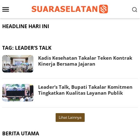
Loncat
Menu
ke
konten
Mobile
HEADLINE HARI INI
TAG:
LEADER’S TALK
Kadis Kesehatan Takalar Teken Kontrak
Kinerja Bersama Jajaran
Leader’s Talk, Bupati Takalar Komitmen
Tingkatkan Kualitas Layanan Publik
Lihat Lainnya
BERITA UTAMA