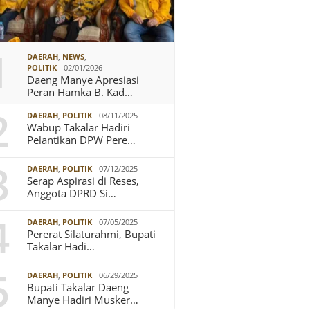
1
DAERAH
,
NEWS
,
POLITIK
02/01/2026
Daeng Manye Apresiasi
Peran Hamka B. Kad…
2
DAERAH
,
POLITIK
08/11/2025
Wabup Takalar Hadiri
Pelantikan DPW Pere…
3
DAERAH
,
POLITIK
07/12/2025
Serap Aspirasi di Reses,
Anggota DPRD Si…
4
DAERAH
,
POLITIK
07/05/2025
Pererat Silaturahmi, Bupati
Takalar Hadi…
5
DAERAH
,
POLITIK
06/29/2025
Bupati Takalar Daeng
Manye Hadiri Musker…