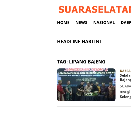
Loncat
ke
konten
HOME
NEWS
NASIONAL
DAE
HEADLINE HARI INI
TAG:
LIPANG BAJENG
DAERA
Sekda
Bajen
SUARA
mengha
Selen