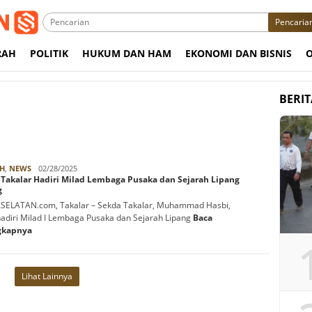
Pencaria
RAH
POLITIK
HUKUM DAN HAM
EKONOMI DAN BISNIS
BERI
Rabbani
H
,
NEWS
02/28/2025
 Takalar Hadiri Milad Lembaga Pusaka dan Sejarah Lipang
g
SELATAN.com, Takalar – Sekda Takalar, Muhammad Hasbi,
diri Milad I Lembaga Pusaka dan Sejarah Lipang
Baca
gkapnya
Lihat Lainnya