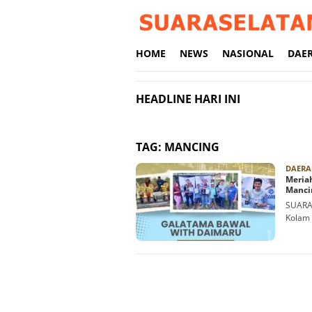
Loncat
ke
konten
HOME
NEWS
NASIONAL
DAE
HEADLINE HARI INI
TAG:
MANCING
DAERA
Meria
Manci
SUARAS
Kolam