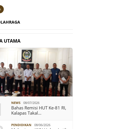
n
OLAHRAGA
TA UTAMA
1
NEWS
08/07/2026
Bahas Remisi HUT Ke-81 RI,
Kalapas Takal…
PENDIDIKAN
08/06/2026