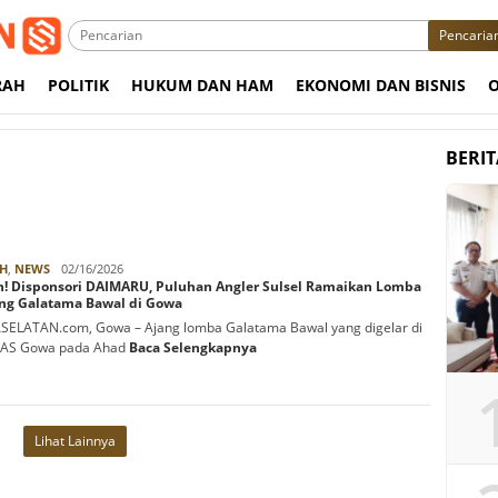
Pencaria
RAH
POLITIK
HUKUM DAN HAM
EKONOMI DAN BISNIS
BERI
Rabbani
H
,
NEWS
02/16/2026
h! Disponsori DAIMARU, Puluhan Angler Sulsel Ramaikan Lomba
ng Galatama Bawal di Gowa
ELATAN.com, Gowa – Ajang lomba Galatama Bawal yang digelar di
 AS Gowa pada Ahad
Baca Selengkapnya
Lihat Lainnya