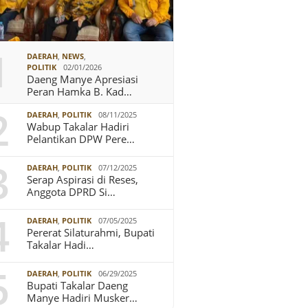
1
DAERAH
,
NEWS
,
POLITIK
02/01/2026
Daeng Manye Apresiasi
Peran Hamka B. Kad…
2
DAERAH
,
POLITIK
08/11/2025
Wabup Takalar Hadiri
Pelantikan DPW Pere…
3
DAERAH
,
POLITIK
07/12/2025
Serap Aspirasi di Reses,
Anggota DPRD Si…
4
DAERAH
,
POLITIK
07/05/2025
Pererat Silaturahmi, Bupati
Takalar Hadi…
5
DAERAH
,
POLITIK
06/29/2025
Bupati Takalar Daeng
Manye Hadiri Musker…