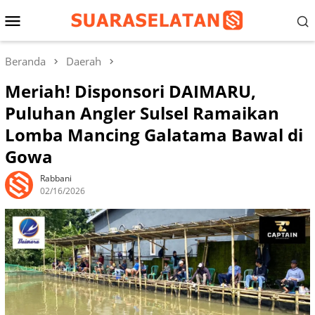
Loncat
Menu
ke
konten
Mobile
Beranda
Daerah
Meriah! Disponsori DAIMARU,
Puluhan Angler Sulsel Ramaikan
Lomba Mancing Galatama Bawal di
Gowa
Rabbani
02/16/2026