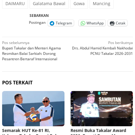
DAIMARU
Galatama Bawal
Gowa
Mancing
SEBARKAN
Postingan
Telegram
WhatsApp
Cetak
Navigasi
Pos sebelumnya
Pos berikutnya
Bupati Takalar dan Menteri Agama
Drs. Abdul Hamid Kembali Nakhodai
pos
Resmikan Balai Sarkiah: Dorong
PCNU Takalar 2026-2031
Pesantren Bertaraf Internasional
POS TERKAIT
Semarak HUT Ke-81 RI,
Resmi Buka Takalar Award