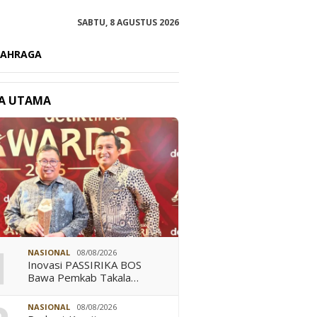
SABTU, 8 AGUSTUS 2026
LAHRAGA
TA UTAMA
i Buka Takalar Award
Semarakkan HUT Ke-81 RI,
Jalank
, Bupati Daeng Manye
Lapas Takalar Gandeng UTD
Beromz
a Inovasi Jadi Budaya
RSUD Takalar Gelar Donor
Makas
1
a
Darah
Imigra
NASIONAL
08/08/2026
Inovasi PASSIRIKA BOS
Bawa Pemkab Takala…
NASIONAL
08/08/2026