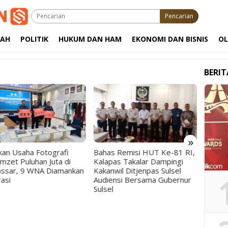
Pencarian
RAH
POLITIK
HUKUM DAN HAM
EKONOMI DAN BISNIS
O
BERI
»
as Remisi HUT Ke-81 RI,
Semarak HUT Ke-81 RI,
Resm
apas Takalar Dampingi
Kalapas Takalar Resmi Buka
2026
anwil Ditjenpas Sulsel
Pekan Olahraga Petugas dan
Mint
iensi Bersama Gubernur
Warga Binaan
Kerj
sel