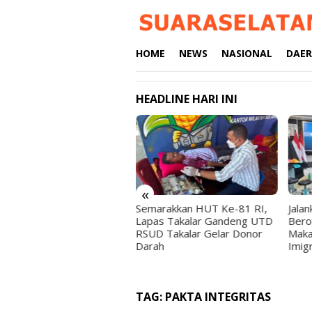
Loncat
ke
konten
HOME
NEWS
NASIONAL
DAE
HEADLINE HARI INI
«
emarakkan HUT Ke-81 RI,
Jalankan Usaha Fotografi
Bah
apas Takalar Gandeng UTD
Beromzet Puluhan Juta di
Kal
SUD Takalar Gelar Donor
Makassar, 9 WNA Diamankan
Kak
arah
Imigrasi
Aud
Sul
TAG:
PAKTA INTEGRITAS