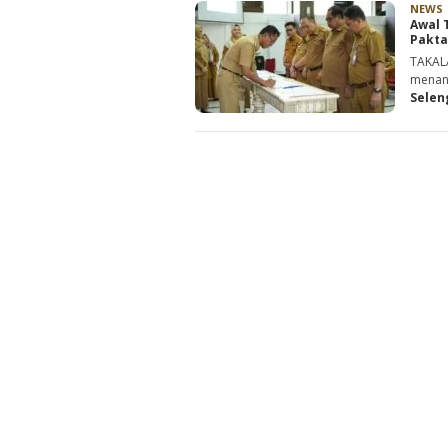
NEWS
Awal 
Pakta
TAKALA
menand
Selen