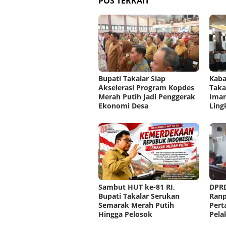
POS TERKAIT
Bupati Takalar Siap
Kaba
Akselerasi Program Kopdes
Taka
Merah Putih Jadi Penggerak
Imam
Ekonomi Desa
Ling
Sambut HUT ke-81 RI,
DPRD
Bupati Takalar Serukan
Ran
Semarak Merah Putih
Pert
Hingga Pelosok
Pela