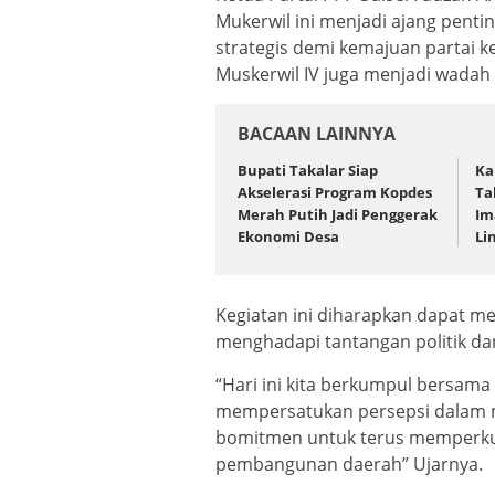
Mukerwil ini menjadi ajang pent
strategis demi kemajuan partai k
Muskerwil IV juga menjadi wadah 
BACAAN LAINNYA
Bupati Takalar Siap
Ka
Akselerasi Program Kopdes
Ta
Merah Putih Jadi Penggerak
Im
Ekonomi Desa
Li
Kegiatan ini diharapkan dapat 
menghadapi tantangan politik d
“Hari ini kita berkumpul bersam
mempersatukan persepsi dalam 
bomitmen untuk terus memperkuat
pembangunan daerah” Ujarnya.