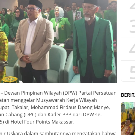
– Dewan Pimpinan Wilayah (DPW) Partai Persatuan
BERIT
atan menggelar Musyawarah Kerja Wilayah
h Bupati Takalar, Mohammad Firdaus Daeng Manye,
n Cabang (DPC) dan Kader PPP dari DPW se-
5) di Hotel Four Points Makassar.
 Amir Uskara dalam sambutannya mengatakan bahwa