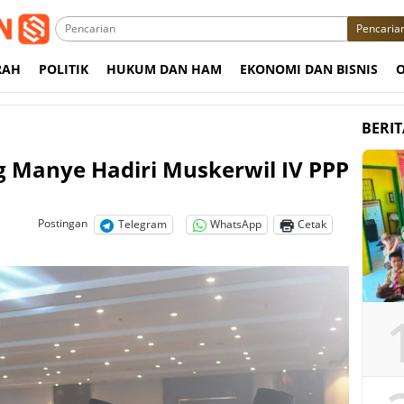
Pencaria
RAH
POLITIK
HUKUM DAN HAM
EKONOMI DAN BISNIS
BERI
g Manye Hadiri Muskerwil IV PPP
Postingan
Telegram
WhatsApp
Cetak