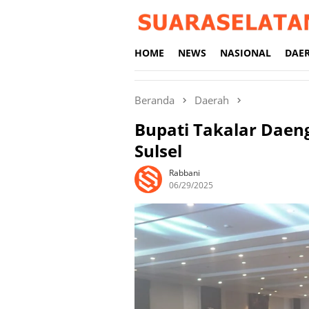
Loncat
ke
konten
HOME
NEWS
NASIONAL
DAE
Beranda
Daerah
Bupati Takalar Daen
Sulsel
Rabbani
06/29/2025