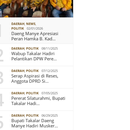
1
DAERAH
,
NEWS
,
POLITIK
02/01/2026
Daeng Manye Apresiasi
Peran Hamka B. Kad…
2
DAERAH
,
POLITIK
08/11/2025
Wabup Takalar Hadiri
Pelantikan DPW Pere…
3
DAERAH
,
POLITIK
07/12/2025
Serap Aspirasi di Reses,
Anggota DPRD Si…
4
DAERAH
,
POLITIK
07/05/2025
Pererat Silaturahmi, Bupati
Takalar Hadi…
5
DAERAH
,
POLITIK
06/29/2025
Bupati Takalar Daeng
Manye Hadiri Musker…