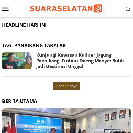
Loncat
Menu
ke
konten
Mobile
HEADLINE HARI INI
TAG:
PANAIKANG TAKALAR
Kunjungi Kawasan Kuliner Jagung
Panaikang, Firdaus Daeng Manye: Bidik
Jadi Destinasi Unggul
Lihat Lainnya
BERITA UTAMA