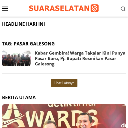
Loncat
Menu
ke
konten
Mobile
HEADLINE HARI INI
TAG:
PASAR GALESONG
Kabar Gembira! Warga Takalar Kini Punya
Pasar Baru, Pj. Bupati Resmikan Pasar
Galesong
Lihat Lainnya
BERITA UTAMA