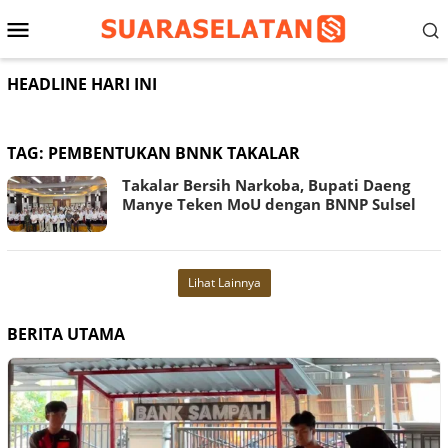
Loncat
Menu
ke
konten
Mobile
HEADLINE HARI INI
TAG:
PEMBENTUKAN BNNK TAKALAR
Takalar Bersih Narkoba, Bupati Daeng
Manye Teken MoU dengan BNNP Sulsel
Lihat Lainnya
BERITA UTAMA