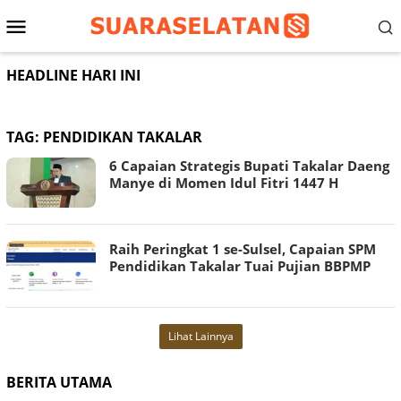
Loncat
Menu
ke
konten
Mobile
HEADLINE HARI INI
TAG:
PENDIDIKAN TAKALAR
6 Capaian Strategis Bupati Takalar Daeng
Manye di Momen Idul Fitri 1447 H
Raih Peringkat 1 se-Sulsel, Capaian SPM
Pendidikan Takalar Tuai Pujian BBPMP
Lihat Lainnya
BERITA UTAMA