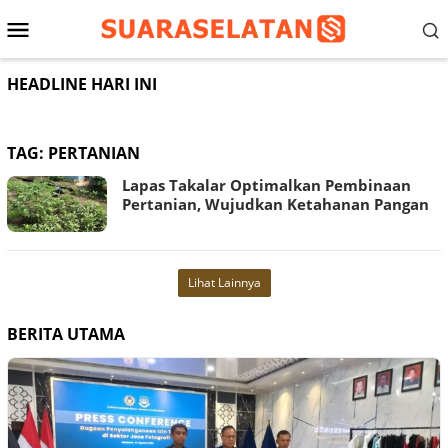
Loncat
Menu
ke
konten
Mobile
HEADLINE HARI INI
TAG:
PERTANIAN
Lapas Takalar Optimalkan Pembinaan
Pertanian, Wujudkan Ketahanan Pangan
Lihat Lainnya
BERITA UTAMA