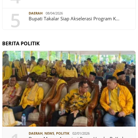
5
DAERAH
08/04/2026
Bupati Takalar Siap Akselerasi Program K…
BERITA POLITIK
DAERAH
,
NEWS
,
POLITIK
02/01/2026