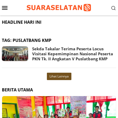
Loncat
Menu
ke
konten
Mobile
HEADLINE HARI INI
TAG:
PUSLATBANG KMP
Sekda Takalar Terima Peserta Locus
Visitasi Kepemimpinan Nasional Peserta
PKN Tk. II Angkatan V Puslatbang KMP
Lihat Lainnya
BERITA UTAMA