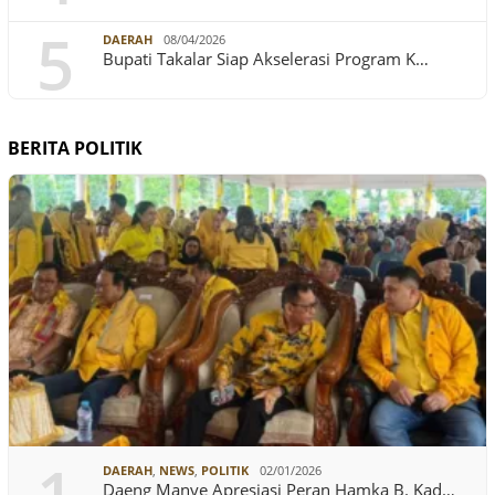
5
DAERAH
08/04/2026
Bupati Takalar Siap Akselerasi Program K…
BERITA POLITIK
DAERAH
,
NEWS
,
POLITIK
02/01/2026
Daeng Manye Apresiasi Peran Hamka B. Kad…