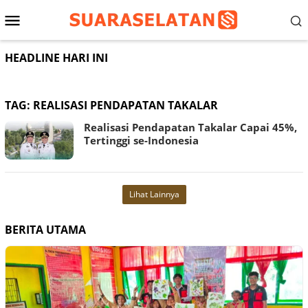
Loncat
Menu
ke
konten
Mobile
HEADLINE HARI INI
TAG:
REALISASI PENDAPATAN TAKALAR
Realisasi Pendapatan Takalar Capai 45%,
Tertinggi se-Indonesia
Lihat Lainnya
BERITA UTAMA