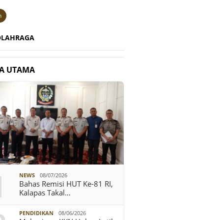
n
OLAHRAGA
TA UTAMA
1
NEWS
08/07/2026
Bahas Remisi HUT Ke-81 RI,
Kalapas Takal…
PENDIDIKAN
08/06/2026