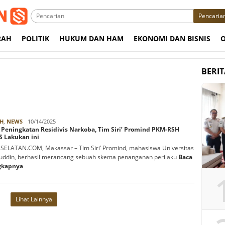
Pencaria
RAH
POLITIK
HUKUM DAN HAM
EKONOMI DAN BISNIS
BERI
Rabbani
H
,
NEWS
10/14/2025
 Peningkatan Residivis Narkoba, Tim Siri’ Promind PKM-RSH
 Lakukan ini
ELATAN.COM, Makassar – Tim Siri’ Promind, mahasiswa Universitas
ddin, berhasil merancang sebuah skema penanganan perilaku
Baca
gkapnya
Lihat Lainnya