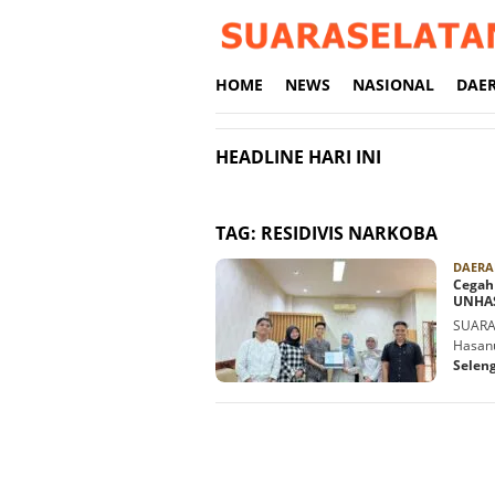
Loncat
ke
konten
HOME
NEWS
NASIONAL
DAE
HEADLINE HARI INI
TAG:
RESIDIVIS NARKOBA
DAERA
Cegah
UNHAS
SUARAS
Hasanu
Selen