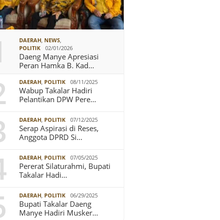
1
DAERAH
,
NEWS
,
POLITIK
02/01/2026
Daeng Manye Apresiasi
Peran Hamka B. Kad…
2
DAERAH
,
POLITIK
08/11/2025
Wabup Takalar Hadiri
Pelantikan DPW Pere…
3
DAERAH
,
POLITIK
07/12/2025
Serap Aspirasi di Reses,
Anggota DPRD Si…
4
DAERAH
,
POLITIK
07/05/2025
Pererat Silaturahmi, Bupati
Takalar Hadi…
5
DAERAH
,
POLITIK
06/29/2025
Bupati Takalar Daeng
Manye Hadiri Musker…