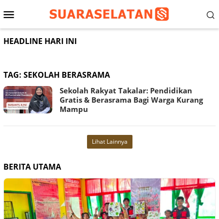
Loncat
Menu
ke
konten
Mobile
HEADLINE HARI INI
TAG:
SEKOLAH BERASRAMA
Sekolah Rakyat Takalar: Pendidikan
Gratis & Berasrama Bagi Warga Kurang
Mampu
Lihat Lainnya
BERITA UTAMA