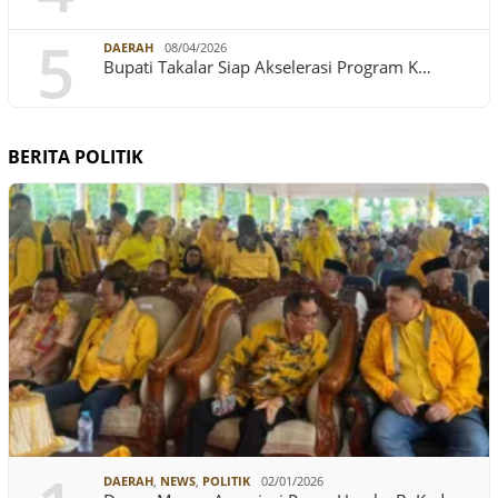
5
DAERAH
08/04/2026
Bupati Takalar Siap Akselerasi Program K…
BERITA POLITIK
DAERAH
,
NEWS
,
POLITIK
02/01/2026