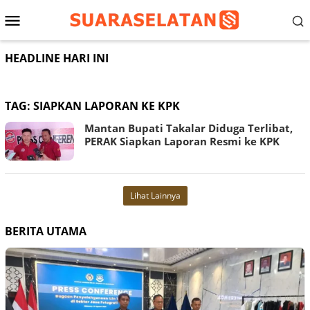
Loncat
Menu
ke
konten
Mobile
HEADLINE HARI INI
TAG:
SIAPKAN LAPORAN KE KPK
Mantan Bupati Takalar Diduga Terlibat,
PERAK Siapkan Laporan Resmi ke KPK
Lihat Lainnya
BERITA UTAMA