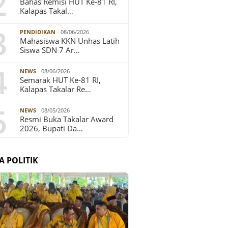
2
Bahas Remisi HUT Ke-81 RI,
Kalapas Takal…
3
PENDIDIKAN
08/06/2026
Mahasiswa KKN Unhas Latih
Siswa SDN 7 Ar…
4
NEWS
08/06/2026
Semarak HUT Ke-81 RI,
Kalapas Takalar Re…
5
NEWS
08/05/2026
Resmi Buka Takalar Award
2026, Bupati Da…
A POLITIK