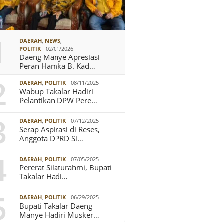
1
DAERAH
,
NEWS
,
POLITIK
02/01/2026
Daeng Manye Apresiasi
Peran Hamka B. Kad…
2
DAERAH
,
POLITIK
08/11/2025
Wabup Takalar Hadiri
Pelantikan DPW Pere…
3
DAERAH
,
POLITIK
07/12/2025
Serap Aspirasi di Reses,
Anggota DPRD Si…
4
DAERAH
,
POLITIK
07/05/2025
Pererat Silaturahmi, Bupati
Takalar Hadi…
5
DAERAH
,
POLITIK
06/29/2025
Bupati Takalar Daeng
Manye Hadiri Musker…