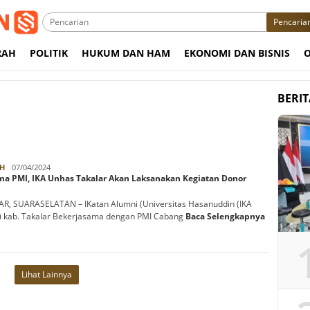
Pencaria
RAH
POLITIK
HUKUM DAN HAM
EKONOMI DAN BISNIS
BERI
Rabbani
H
07/04/2024
ma PMI, IKA Unhas Takalar Akan Laksanakan Kegiatan Donor
R, SUARASELATAN – IKatan Alumni (Universitas Hasanuddin (IKA
 kab. Takalar Bekerjasama dengan PMI Cabang
Baca Selengkapnya
Lihat Lainnya