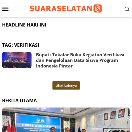
Loncat
Menu
ke
konten
Mobile
HEADLINE HARI INI
TAG:
VERIFIKASI
Bupati Takalar Buka Kegiatan Verifikasi
dan Pengelolaan Data Siswa Program
Indonesia Pintar
Lihat Lainnya
BERITA UTAMA