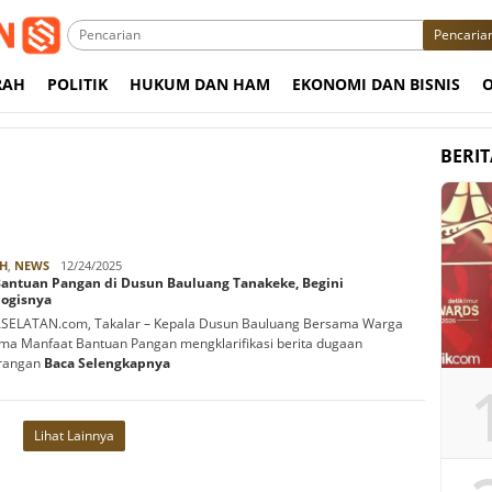
Pencaria
RAH
POLITIK
HUKUM DAN HAM
EKONOMI DAN BISNIS
BERI
Rabbani
H
,
NEWS
12/24/2025
 Bantuan Pangan di Dusun Bauluang Tanakeke, Begini
logisnya
SELATAN.com, Takalar – Kepala Dusun Bauluang Bersama Warga
ma Manfaat Bantuan Pangan mengklarifikasi berita dugaan
rangan
Baca Selengkapnya
Lihat Lainnya