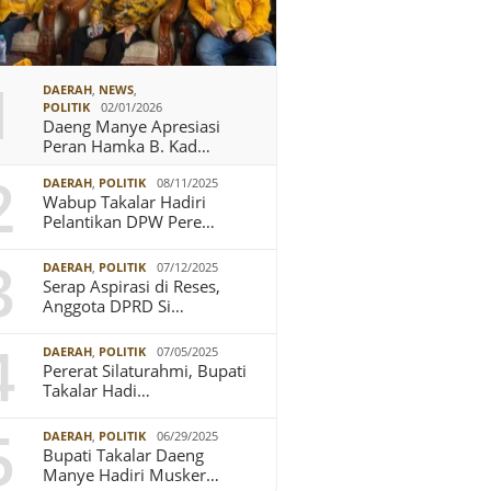
1
DAERAH
,
NEWS
,
POLITIK
02/01/2026
Daeng Manye Apresiasi
Peran Hamka B. Kad…
2
DAERAH
,
POLITIK
08/11/2025
Wabup Takalar Hadiri
Pelantikan DPW Pere…
3
DAERAH
,
POLITIK
07/12/2025
Serap Aspirasi di Reses,
Anggota DPRD Si…
4
DAERAH
,
POLITIK
07/05/2025
Pererat Silaturahmi, Bupati
Takalar Hadi…
5
DAERAH
,
POLITIK
06/29/2025
Bupati Takalar Daeng
Manye Hadiri Musker…