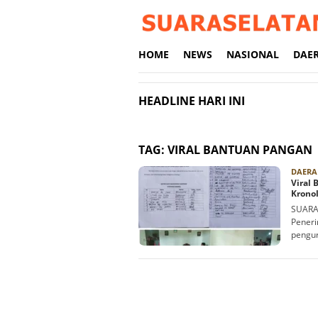
Loncat
ke
konten
HOME
NEWS
NASIONAL
DAE
HEADLINE HARI INI
TAG:
VIRAL BANTUAN PANGAN
DAERA
Viral
Krono
SUARA
Peneri
pengu