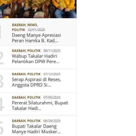
1
DAERAH
,
NEWS
,
POLITIK
02/01/2026
Daeng Manye Apresiasi
Peran Hamka B. Kad…
2
DAERAH
,
POLITIK
08/11/2025
Wabup Takalar Hadiri
Pelantikan DPW Pere…
3
DAERAH
,
POLITIK
07/12/2025
Serap Aspirasi di Reses,
Anggota DPRD Si…
4
DAERAH
,
POLITIK
07/05/2025
Pererat Silaturahmi, Bupati
Takalar Hadi…
5
DAERAH
,
POLITIK
06/29/2025
Bupati Takalar Daeng
Manye Hadiri Musker…