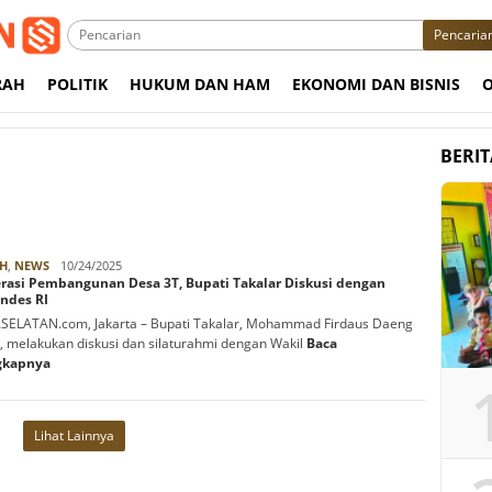
Pencaria
RAH
POLITIK
HUKUM DAN HAM
EKONOMI DAN BISNIS
BERI
Rabbani
H
,
NEWS
10/24/2025
erasi Pembangunan Desa 3T, Bupati Takalar Diskusi dengan
des RI
ELATAN.com, Jakarta – Bupati Takalar, Mohammad Firdaus Daeng
 melakukan diskusi dan silaturahmi dengan Wakil
Baca
gkapnya
Lihat Lainnya