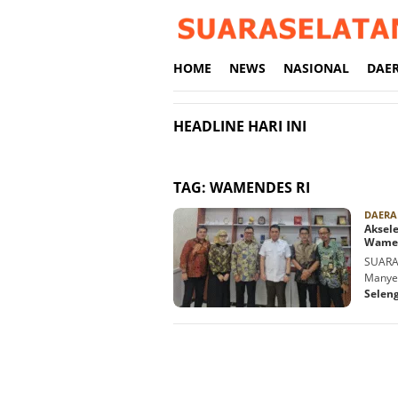
Loncat
ke
konten
HOME
NEWS
NASIONAL
DAE
HEADLINE HARI INI
TAG:
WAMENDES RI
DAERA
Aksel
Wamen
SUARAS
Manye,
Selen