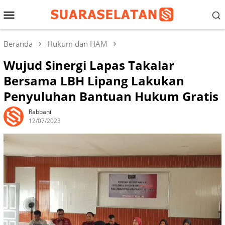
Loncat
Menu
ke
konten
Mobile
Beranda
Hukum dan HAM
Wujud Sinergi Lapas Takalar
Bersama LBH Lipang Lakukan
Penyuluhan Bantuan Hukum Gratis
Rabbani
12/07/2023