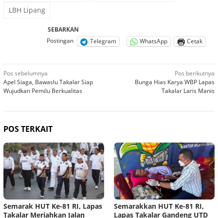
LBH Lipang
SEBARKAN
Postingan
Telegram
WhatsApp
Cetak
Navigasi
Pos sebelumnya
Pos berikutnya
Apel Siaga, Bawaslu Takalar Siap
Bunga Hias Karya WBP Lapas
pos
Wujudkan Pemilu Berkualitas
Takalar Laris Manis
POS TERKAIT
Semarak HUT Ke-81 RI, Lapas
Semarakkan HUT Ke-81 RI,
Takalar Meriahkan Jalan
Lapas Takalar Gandeng UTD