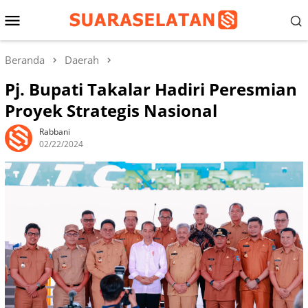
Loncat
Menu
ke
konten
Mobile
Beranda
Daerah
Pj. Bupati Takalar Hadiri Peresmian
Proyek Strategis Nasional
Rabbani
02/22/2024