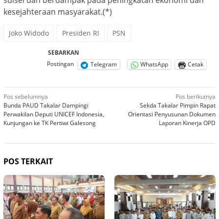
kesejahteraan masyarakat.(*)
Joko Widodo
Presiden RI
PSN
SEBARKAN
Postingan
Telegram
WhatsApp
Cetak
Navigasi
Pos sebelumnya
Pos berikutnya
Bunda PAUD Takalar Dampingi
Sekda Takalar Pimpin Rapat
pos
Perwakilan Deputi UNICEF Indonesia,
Orientasi Penyusunan Dokumen
Kunjungan ke TK Pertiwi Galesong
Laporan Kinerja OPD
POS TERKAIT