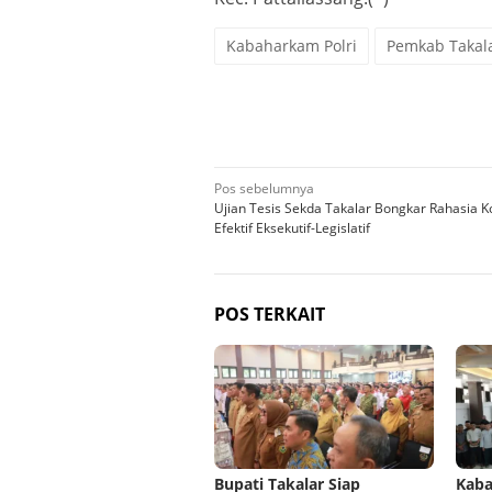
Kabaharkam Polri
Pemkab Takal
Navigasi
Pos sebelumnya
Ujian Tesis Sekda Takalar Bongkar Rahasia 
pos
Efektif Eksekutif-Legislatif
POS TERKAIT
Bupati Takalar Siap
Kaba