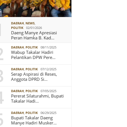
1
DAERAH
,
NEWS
,
POLITIK
02/01/2026
Daeng Manye Apresiasi
Peran Hamka B. Kad…
2
DAERAH
,
POLITIK
08/11/2025
Wabup Takalar Hadiri
Pelantikan DPW Pere…
3
DAERAH
,
POLITIK
07/12/2025
Serap Aspirasi di Reses,
Anggota DPRD Si…
4
DAERAH
,
POLITIK
07/05/2025
Pererat Silaturahmi, Bupati
Takalar Hadi…
5
DAERAH
,
POLITIK
06/29/2025
Bupati Takalar Daeng
Manye Hadiri Musker…