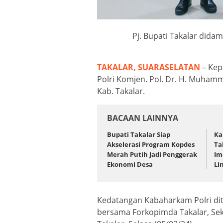
Pj. Bupati Takalar did
TAKALAR, SUARASELATAN
– Kep
Polri Komjen. Pol. Dr. H. Muhamm
Kab. Takalar.
BACAAN LAINNYA
Bupati Takalar Siap
Ka
Akselerasi Program Kopdes
Ta
Merah Putih Jadi Penggerak
Im
Ekonomi Desa
Li
Kedatangan Kabaharkam Polri dite
bersama Forkopimda Takalar, Sekd