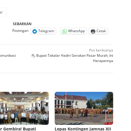
ar
SEBARKAN
Postingan
Telegram
WhatsApp
Cetak
Pos berikutnya
Komunikasi
Pj. Bupati Takalar Hadiri Gerakan Pasar Murah, Ini
Harapannya
r Gembira! Bupati
Lepas Kontingen Jamnas XII