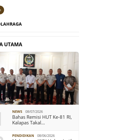
n
OLAHRAGA
TA UTAMA
1
NEWS
08/07/2026
Bahas Remisi HUT Ke-81 RI,
Kalapas Takal…
PENDIDIKAN
08/06/2026