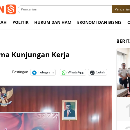
Pencaria
RAH
POLITIK
HUKUM DAN HAM
EKONOMI DAN BISNIS
BERI
ima Kunjungan Kerja
Postingan
Telegram
WhatsApp
Cetak