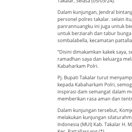
Takalar, Selasa (05/03/24).
Dalam kunjungan, Jendral bintang 
personel polres takalar. selain i
panrannuangku ini juga untuk 
untuk berziarah dan tabur bunga
sombalabella, kecamatan pattalla
“Disini dimakamkan kakek saya, 
ramadhan saya dan keluarga mela
Kabaharkam Polri.
Pj. Bupati Takalar turut menyam
kepada Kabaharkam Polri, semo
inspirasi dam semangat dalam m
memberikan rasa aman dan tentr
Dalam kunjungan tersebut, Komje
melakukan kunjungan silaturahmi 
Indonesia (MUI) Kab. Takalar H.
Kec. Pattallassang.(*)