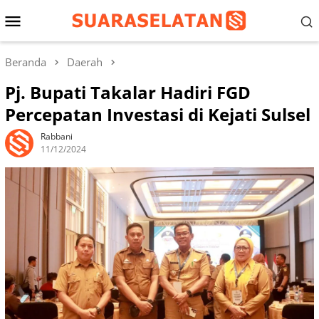
Loncat
Menu
ke
konten
Mobile
Beranda
Daerah
Pj. Bupati Takalar Hadiri FGD
Percepatan Investasi di Kejati Sulsel
Rabbani
11/12/2024