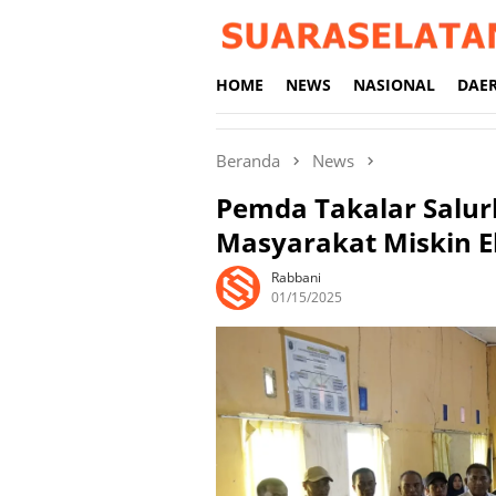
Loncat
ke
konten
HOME
NEWS
NASIONAL
DAE
Beranda
News
Pemda Takalar Salu
Masyarakat Miskin E
Rabbani
01/15/2025