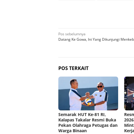
Navigasi
Pos sebelumnya
Datang Ke Gowa, Ini Yang Dikunjungi Menke
pos
POS TERKAIT
Semarak HUT Ke-81 RI,
Resm
Kalapas Takalar Resmi Buka
2026
Pekan Olahraga Petugas dan
Mint
Warga Binaan
Kerj