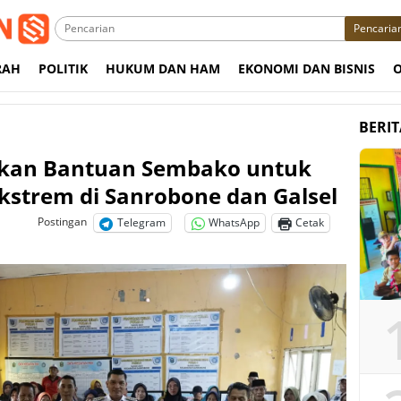
Pencaria
RAH
POLITIK
HUKUM DAN HAM
EKONOMI DAN BISNIS
BERI
rkan Bantuan Sembako untuk
kstrem di Sanrobone dan Galsel
Postingan
Telegram
WhatsApp
Cetak