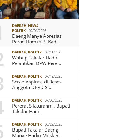
1
DAERAH
,
NEWS
,
POLITIK
02/01/2026
Daeng Manye Apresiasi
Peran Hamka B. Kad…
2
DAERAH
,
POLITIK
08/11/2025
Wabup Takalar Hadiri
Pelantikan DPW Pere…
3
DAERAH
,
POLITIK
07/12/2025
Serap Aspirasi di Reses,
Anggota DPRD Si…
4
DAERAH
,
POLITIK
07/05/2025
Pererat Silaturahmi, Bupati
Takalar Hadi…
5
DAERAH
,
POLITIK
06/29/2025
Bupati Takalar Daeng
Manye Hadiri Musker…