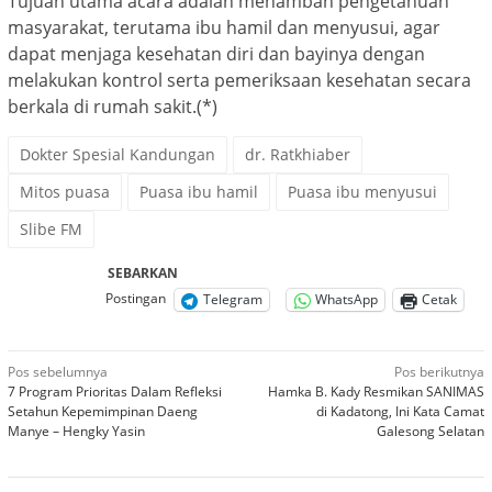
Tujuan utama acara adalah menambah pengetahuan
masyarakat, terutama ibu hamil dan menyusui, agar
dapat menjaga kesehatan diri dan bayinya dengan
melakukan kontrol serta pemeriksaan kesehatan secara
berkala di rumah sakit.(*)
Dokter Spesial Kandungan
dr. Ratkhiaber
Mitos puasa
Puasa ibu hamil
Puasa ibu menyusui
Slibe FM
SEBARKAN
Postingan
Telegram
WhatsApp
Cetak
Navigasi
Pos sebelumnya
Pos berikutnya
7 Program Prioritas Dalam Refleksi
Hamka B. Kady Resmikan SANIMAS
pos
Setahun Kepemimpinan Daeng
di Kadatong, Ini Kata Camat
Manye – Hengky Yasin
Galesong Selatan