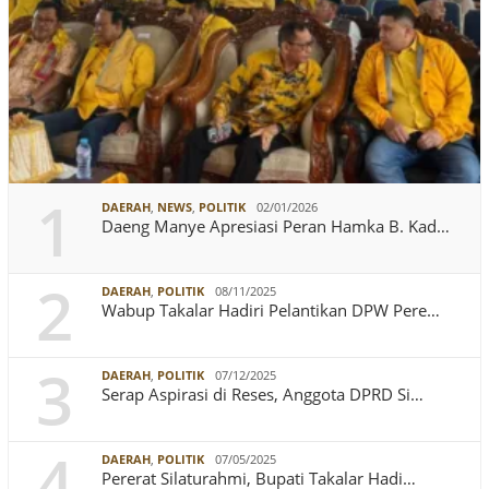
1
DAERAH
,
NEWS
,
POLITIK
02/01/2026
Daeng Manye Apresiasi Peran Hamka B. Kad…
2
DAERAH
,
POLITIK
08/11/2025
Wabup Takalar Hadiri Pelantikan DPW Pere…
3
DAERAH
,
POLITIK
07/12/2025
Serap Aspirasi di Reses, Anggota DPRD Si…
4
DAERAH
,
POLITIK
07/05/2025
Pererat Silaturahmi, Bupati Takalar Hadi…