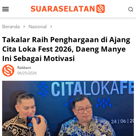
Loncat
Menu
ke
konten
Mobile
Beranda
Nasional
Takalar Raih Penghargaan di Ajang
Cita Loka Fest 2026, Daeng Manye
Ini Sebagai Motivasi
Rabbani
06/25/2026