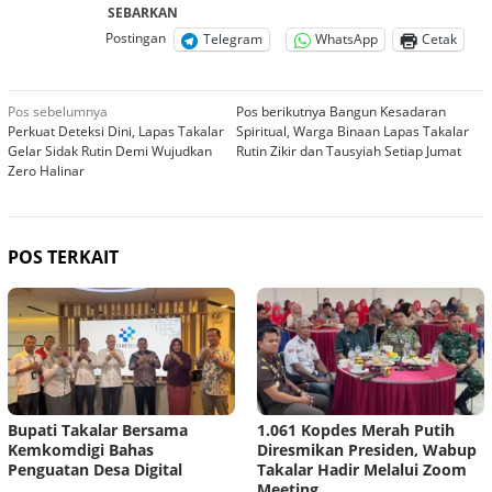
SEBARKAN
Postingan
Telegram
WhatsApp
Cetak
Navigasi
Pos sebelumnya
Pos berikutnya
Bangun Kesadaran
Perkuat Deteksi Dini, Lapas Takalar
Spiritual, Warga Binaan Lapas Takalar
pos
Gelar Sidak Rutin Demi Wujudkan
Rutin Zikir dan Tausyiah Setiap Jumat
Zero Halinar
POS TERKAIT
Bupati Takalar Bersama
1.061 Kopdes Merah Putih
Kemkomdigi Bahas
Diresmikan Presiden, Wabup
Penguatan Desa Digital
Takalar Hadir Melalui Zoom
Meeting