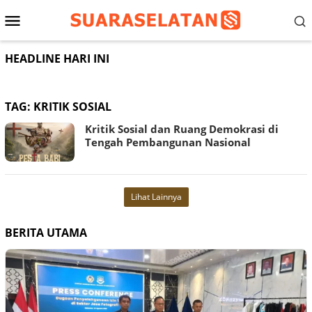
Loncat
Menu
ke
konten
Mobile
HEADLINE HARI INI
TAG:
KRITIK SOSIAL
Kritik Sosial dan Ruang Demokrasi di
Tengah Pembangunan Nasional
Lihat Lainnya
BERITA UTAMA