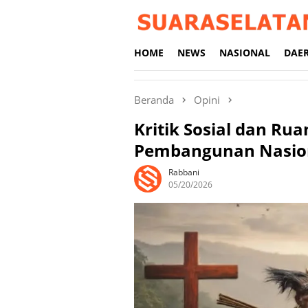
Loncat
ke
konten
HOME
NEWS
NASIONAL
DAE
Beranda
Opini
Kritik Sosial dan Ru
Pembangunan Nasio
Rabbani
05/20/2026