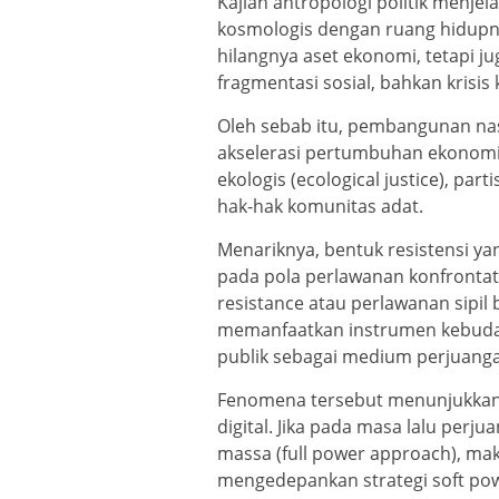
Kajian antropologi politik menj
kosmologis dengan ruang hidupny
hilangnya aset ekonomi, tetapi ju
fragmentasi sosial, bahkan krisis
Oleh sebab itu, pembangunan nasi
akselerasi pertumbuhan ekonomi
ekologis (ecological justice), pa
hak-hak komunitas adat.
Menariknya, bentuk resistensi ya
pada pola perlawanan konfrontati
resistance atau perlawanan sipil 
memanfaatkan instrumen kebudaya
publik sebagai medium perjuanga
Fenomena tersebut menunjukkan a
digital. Jika pada masa lalu perju
massa (full power approach), m
mengedepankan strategi soft powe