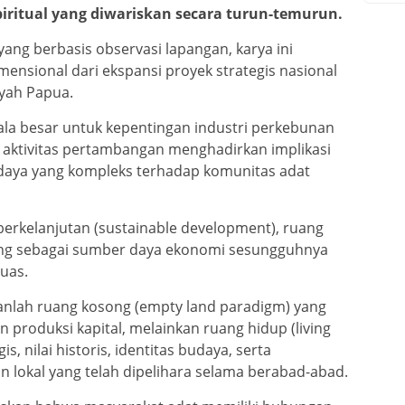
spiritual yang diwariskan secara turun-temurun.
ng berbasis observasi lapangan, karya ini
ensional dari ekspansi proyek strategis nasional
ayah Papua.
ala besar untuk kepentingan industri perkebunan
 aktivitas pertambangan menghadirkan implikasi
budaya yang kompleks terhadap komunitas adat
rkelanjutan (sustainable development), ruang
dang sebagai sumber daya ekonomi sesungguhnya
luas.
anlah ruang kosong (empty land paradigm) yang
 produksi kapital, melainkan ruang hidup (living
s, nilai historis, identitas budaya, serta
 lokal yang telah dipelihara selama berabad-abad.