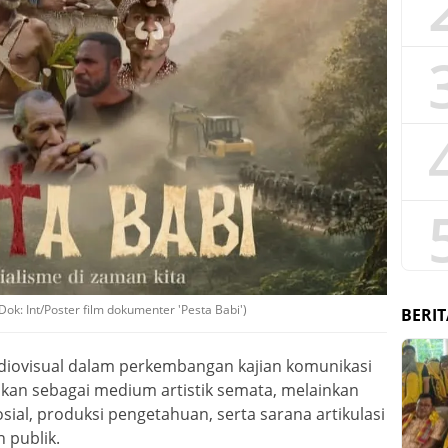
ok: Int/Poster film dokumenter 'Pesta Babi')
BERIT
diovisual dalam perkembangan kajian komunikasi
ikan sebagai medium artistik semata, melainkan
osial, produksi pengetahuan, serta sarana artikulasi
n publik.