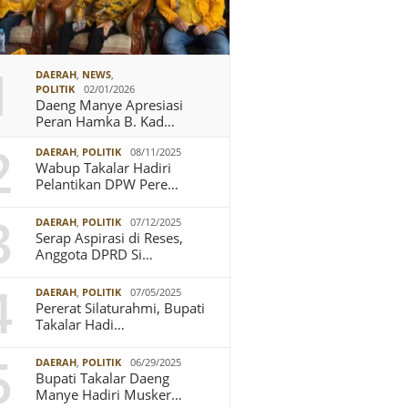
1
DAERAH
,
NEWS
,
POLITIK
02/01/2026
Daeng Manye Apresiasi
Peran Hamka B. Kad…
2
DAERAH
,
POLITIK
08/11/2025
Wabup Takalar Hadiri
Pelantikan DPW Pere…
3
DAERAH
,
POLITIK
07/12/2025
Serap Aspirasi di Reses,
Anggota DPRD Si…
4
DAERAH
,
POLITIK
07/05/2025
Pererat Silaturahmi, Bupati
Takalar Hadi…
5
DAERAH
,
POLITIK
06/29/2025
Bupati Takalar Daeng
Manye Hadiri Musker…