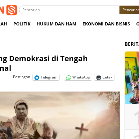
Pencaria
RAH
POLITIK
HUKUM DAN HAM
EKONOMI DAN BISNIS
BERI
ang Demokrasi di Tengah
nal
Postingan
Telegram
WhatsApp
Cetak