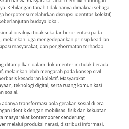
elaskan bahwa masyarakat adat memiliki hubungan
a. Kehilangan tanah tidak hanya dimaknai sebagai
ga berpotensi melahirkan disrupsi identitas kolektif,
 keberlanjutan budaya lokal.
onal idealnya tidak sekadar berorientasi pada
, melainkan juga mengedepankan prinsip keadilan
rtisipasi masyarakat, dan penghormatan terhadap
ng ditampilkan dalam dokumenter ini tidak berada
f, melainkan lebih mengarah pada konsep civil
berbasis kesadaran kolektif. Masyarakat
an, teknologi digital, serta ruang komunikasi
n sosial.
danya transformasi pola gerakan sosial di era
angan identik dengan mobilisasi fisik dan kekuatan
aka masyarakat kontemporer cenderung
r melalui produksi narasi, distribusi informasi,