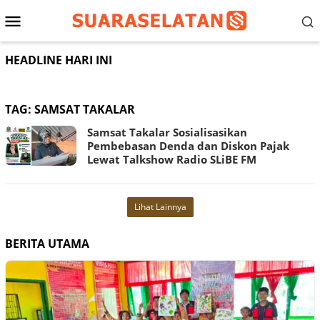
Loncat
Menu
ke
konten
Mobile
HEADLINE HARI INI
TAG:
SAMSAT TAKALAR
Samsat Takalar Sosialisasikan
Pembebasan Denda dan Diskon Pajak
Lewat Talkshow Radio SLiBE FM
Lihat Lainnya
BERITA UTAMA