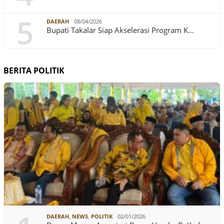
5
DAERAH
08/04/2026
Bupati Takalar Siap Akselerasi Program K…
BERITA POLITIK
DAERAH
,
NEWS
,
POLITIK
02/01/2026