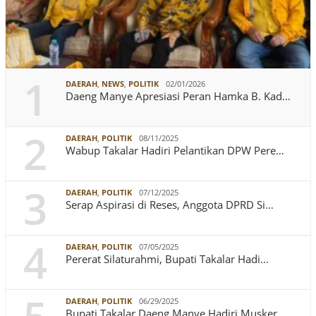
1
DAERAH
,
NEWS
,
POLITIK
02/01/2026
Daeng Manye Apresiasi Peran Hamka B. Kad…
2
DAERAH
,
POLITIK
08/11/2025
Wabup Takalar Hadiri Pelantikan DPW Pere…
3
DAERAH
,
POLITIK
07/12/2025
Serap Aspirasi di Reses, Anggota DPRD Si…
4
DAERAH
,
POLITIK
07/05/2025
Pererat Silaturahmi, Bupati Takalar Hadi…
DAERAH
,
POLITIK
06/29/2025
Bupati Takalar Daeng Manye Hadiri Musker…