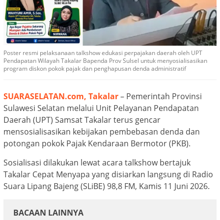
Poster resmi pelaksanaan talkshow edukasi perpajakan daerah oleh UPT
Pendapatan Wilayah Takalar Bapenda Prov Sulsel untuk menyosialisasikan
program diskon pokok pajak dan penghapusan denda administratif
SUARASELATAN.com, Takalar
– Pemerintah Provinsi
Sulawesi Selatan melalui Unit Pelayanan Pendapatan
Daerah (UPT) Samsat Takalar terus gencar
mensosialisasikan kebijakan pembebasan denda dan
potongan pokok Pajak Kendaraan Bermotor (PKB).
Sosialisasi dilakukan lewat acara talkshow bertajuk
Takalar Cepat Menyapa yang disiarkan langsung di Radio
Suara Lipang Bajeng (SLiBE) 98,8 FM, Kamis 11 Juni 2026.
BACAAN LAINNYA