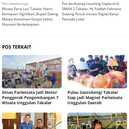
Navigasi
Pos sebelumnya
Pos berikutnya
Lauching Siqola.id di
Wisata Paria Lau’ Takalar Alami
SMAN 2 Takalar, Hj. Fadilah Fahriana
pos
Kemajuan Signifikan, Bupati Daeng
Dukung Penuh Inovasi Digital Karya
Manye Komitmen Genjot Sektor
Pemuda Lokal
Ekonomi Berkelanjutan
POS TERKAIT
Dinas Pariwisata Jadi Motor
Pulau Sanrobengi Takalar
Penggerak Pengembangan 7
Siap Jadi Magnet Pariwisata
Wisata Unggulan Takalar
Unggulan Daerah