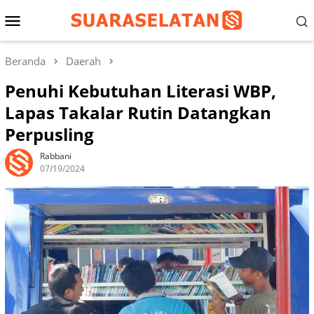
Loncat
Menu
ke
konten
Mobile
Beranda
Daerah
Penuhi Kebutuhan Literasi WBP,
Lapas Takalar Rutin Datangkan
Perpusling
Rabbani
07/19/2024