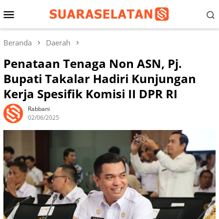
Loncat
Menu
ke
konten
Mobile
Beranda
Daerah
Penataan Tenaga Non ASN, Pj.
Bupati Takalar Hadiri Kunjungan
Kerja Spesifik Komisi II DPR RI
Rabbani
02/06/2025