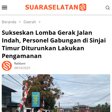
Loncat
Menu
ke
konten
Mobile
Beranda
Daerah
Sukseskan Lomba Gerak Jalan
Indah, Personel Gabungan di Sinjai
Timur Diturunkan Lakukan
Pengamanan
Rabbani
08/16/2025