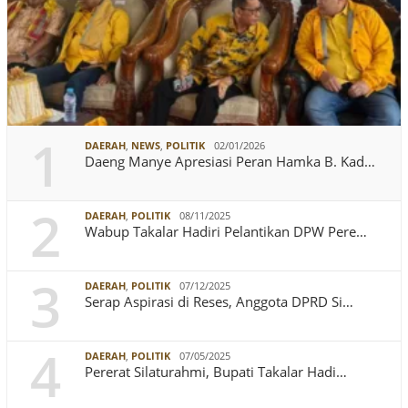
1
DAERAH
,
NEWS
,
POLITIK
02/01/2026
Daeng Manye Apresiasi Peran Hamka B. Kad…
2
DAERAH
,
POLITIK
08/11/2025
Wabup Takalar Hadiri Pelantikan DPW Pere…
3
DAERAH
,
POLITIK
07/12/2025
Serap Aspirasi di Reses, Anggota DPRD Si…
4
DAERAH
,
POLITIK
07/05/2025
Pererat Silaturahmi, Bupati Takalar Hadi…