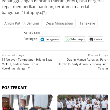
Penanggulangan Bencana Daerah (BPBD) bisa bergerak
cepat memberikan bantuan, terutama material
bangunan,” tutupnya.(*)
Angin Puting Beliung
Desa Minasabaji
Tanakeke
SEBARKAN
Postingan
Telegram
WhatsApp
Cetak
Navigasi
Pos sebelumnya
Pos berikutnya
14 Nelayan Tompotanah Hilang Saat
Daeng Manye Apresiasi Peran
pos
Melaut, Kades: Kami Terus
Hamka B. Kady dalam Pembangunan
Koordinasi dengan Tim
Takalar
POS TERKAIT