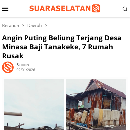
Loncat
Menu
ke
konten
Mobile
Beranda
Daerah
Angin Puting Beliung Terjang Desa
Minasa Baji Tanakeke, 7 Rumah
Rusak
Rabbani
02/01/2026