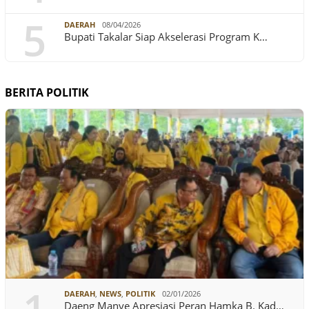
5
DAERAH
08/04/2026
Bupati Takalar Siap Akselerasi Program K…
BERITA POLITIK
DAERAH
,
NEWS
,
POLITIK
02/01/2026
Daeng Manye Apresiasi Peran Hamka B. Kad…