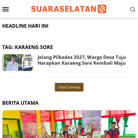
Loncat
Menu
ke
konten
Mobile
HEADLINE HARI INI
TAG:
KARAENG SORE
Jelang Pilkades 2027, Warga Desa Tuju
Harapkan Karaeng Sore Kembali Maju
Lihat Lainnya
BERITA UTAMA