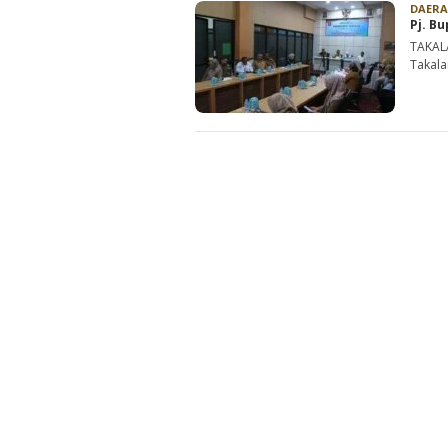
DAER
Pj. B
TAKALA
Takala