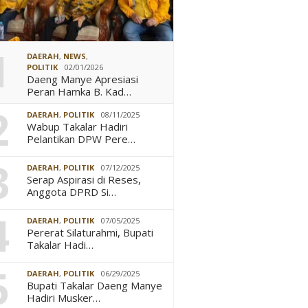
1
DAERAH
,
NEWS
,
POLITIK
02/01/2026
Daeng Manye Apresiasi
Peran Hamka B. Kad…
2
DAERAH
,
POLITIK
08/11/2025
Wabup Takalar Hadiri
Pelantikan DPW Pere…
3
DAERAH
,
POLITIK
07/12/2025
Serap Aspirasi di Reses,
Anggota DPRD Si…
4
DAERAH
,
POLITIK
07/05/2025
Pererat Silaturahmi, Bupati
Takalar Hadi…
5
DAERAH
,
POLITIK
06/29/2025
Bupati Takalar Daeng Manye
Hadiri Musker…