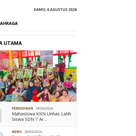
KAMIS, 6 AGUSTUS 2026
LAHRAGA
TA UTAMA
Aspirasi Warga
Bupati Takalar Dorong
Semarak
lassang, Hj. Fadilah
BUMDes Jadi Motor Ekonomi
Kalapas
kan Komitmen Kawal
Desa
Pekan O
1
am Kesejahteraan
Warga B
PENDIDIKAN
08/06/2026
t
Mahasiswa KKN Unhas Latih
Siswa SDN 7 Ar…
NEWS
08/06/2026