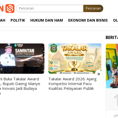
Pencarian
RAH
POLITIK
HUKUM DAN HAM
EKONOMI DAN BISNIS
O
BERI
»
i Buka Takalar Award
Takalar Award 2026: Ajang
Serap 
, Bupati Daeng Manye
Kompetisi Internal Pacu
Pattal
a Inovasi Jadi Budaya
Kualitas Pelayanan Publik
Tegas
a
Progr
Rakya