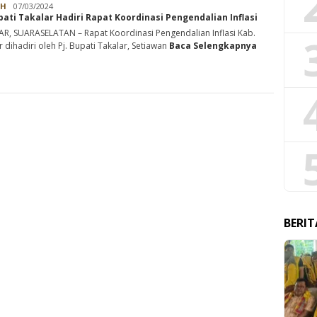
Rabbani
AH
07/03/2024
upati Takalar Hadiri Rapat Koordinasi Pengendalian Inflasi
R, SUARASELATAN – Rapat Koordinasi Pengendalian Inflasi Kab.
r dihadiri oleh Pj. Bupati Takalar, Setiawan
Baca Selengkapnya
BERIT