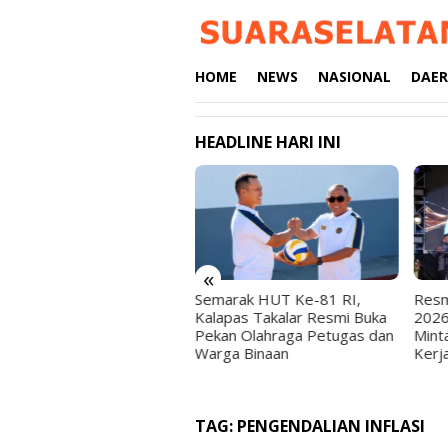
Loncat
ke
konten
HOME
NEWS
NASIONAL
DAE
HEADLINE HARI INI
«
ati Takalar Dorong
Semarak HUT Ke-81 RI,
Resm
MDes Jadi Motor Ekonomi
Kalapas Takalar Resmi Buka
2026
sa
Pekan Olahraga Petugas dan
Mint
Warga Binaan
Kerj
TAG:
PENGENDALIAN INFLASI