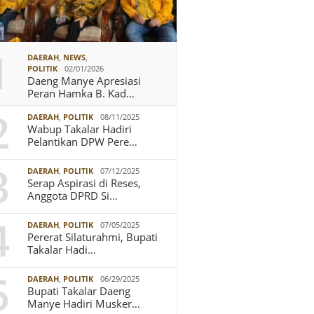
1
DAERAH
,
NEWS
,
POLITIK
02/01/2026
Daeng Manye Apresiasi
Peran Hamka B. Kad…
2
DAERAH
,
POLITIK
08/11/2025
Wabup Takalar Hadiri
Pelantikan DPW Pere…
3
DAERAH
,
POLITIK
07/12/2025
Serap Aspirasi di Reses,
Anggota DPRD Si…
4
DAERAH
,
POLITIK
07/05/2025
Pererat Silaturahmi, Bupati
Takalar Hadi…
5
DAERAH
,
POLITIK
06/29/2025
Bupati Takalar Daeng
Manye Hadiri Musker…