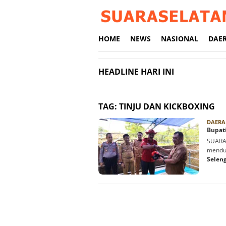
Loncat
ke
konten
HOME
NEWS
NASIONAL
DAE
HEADLINE HARI INI
TAG:
TINJU DAN KICKBOXING
DAERA
Bupati
SUARAS
menduk
Selen