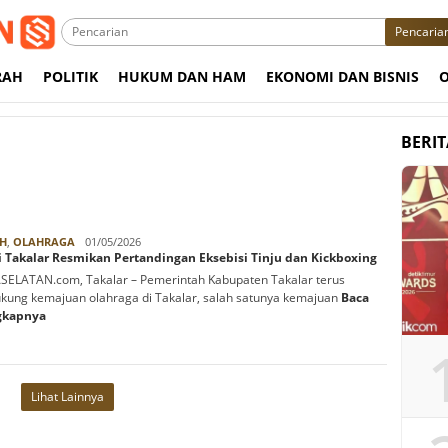
Pencaria
RAH
POLITIK
HUKUM DAN HAM
EKONOMI DAN BISNIS
BERI
Rabbani
H
,
OLAHRAGA
01/05/2026
 Takalar Resmikan Pertandingan Eksebisi Tinju dan Kickboxing
ELATAN.com, Takalar – Pemerintah Kabupaten Takalar terus
ung kemajuan olahraga di Takalar, salah satunya kemajuan
Baca
gkapnya
Lihat Lainnya